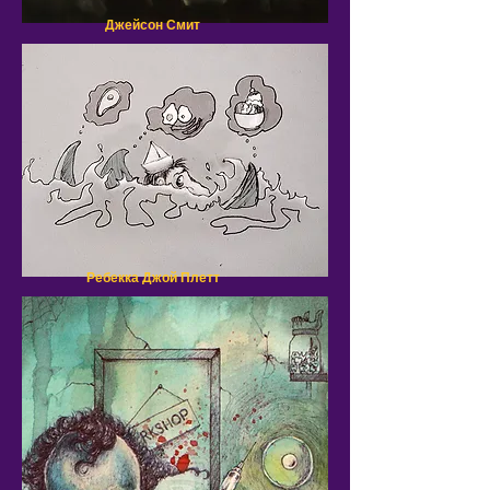
Джейсон Смит
Ребекка Джой Плетт