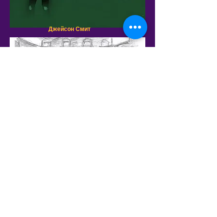
Джейсон Смит
от Ашеки Троберг