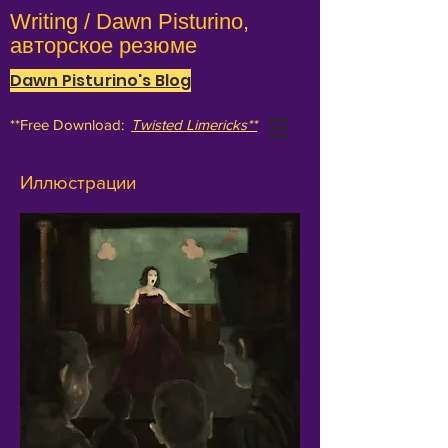
Writing / Dawn Pisturino,
авторское резюме
Dawn Pisturino's Blog
**Free Download:
Twisted Limericks**
Иллюстрации